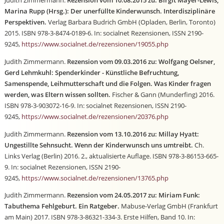
Judith Zimmermann.
Rezension vom 10.08.2015 zu: Birgit Mayer-Lewis,
Marina Rupp (Hrsg.): Der unerfüllte Kinderwunsch. Interdisziplinäre
Perspektiven.
Verlag Barbara Budrich GmbH (Opladen, Berlin, Toronto)
2015. ISBN 978-3-8474-0189-6. In: socialnet Rezensionen, ISSN 2190-
9245,
https://www.socialnet.de/rezensionen/19055.php
Judith Zimmermann.
Rezension vom 09.03.2016 zu: Wolfgang Oelsner,
Gerd Lehmkuhl: Spenderkinder - Künstliche Befruchtung,
Samenspende, Leihmutterschaft und die Folgen. Was Kinder fragen
werden, was Eltern wissen sollten.
Fischer & Gann (Munderfing) 2016.
ISBN 978-3-903072-16-9. In: socialnet Rezensionen, ISSN 2190-
9245,
https://www.socialnet.de/rezensionen/20376.php
Judith Zimmermann.
Rezension vom 13.10.2016 zu: Millay Hyatt:
Ungestillte Sehnsucht. Wenn der Kinderwunsch uns umtreibt.
Ch.
Links Verlag (Berlin) 2016. 2., aktualisierte Auflage. ISBN 978-3-86153-665-
9. In: socialnet Rezensionen, ISSN 2190-
9245,
https://www.socialnet.de/rezensionen/13765.php
Judith Zimmermann.
Rezension vom 24.05.2017 zu: Miriam Funk:
Tabuthema Fehlgeburt. Ein Ratgeber.
Mabuse-Verlag GmbH (Frankfurt
am Main) 2017. ISBN 978-3-86321-334-3. Erste Hilfen, Band 10. In: