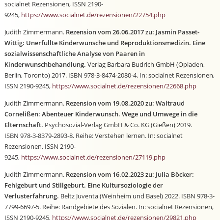
socialnet Rezensionen, ISSN 2190-
9245,
https://www.socialnet.de/rezensionen/22754.php
Judith Zimmermann.
Rezension vom 26.06.2017 zu: Jasmin Passet-
Wittig: Unerfüllte Kinderwünsche und Reproduktionsmedizin. Eine
sozialwissenschaftliche Analyse von Paaren in
Kinderwunschbehandlung.
Verlag Barbara Budrich GmbH (Opladen,
Berlin, Toronto) 2017. ISBN 978-3-8474-2080-4. In: socialnet Rezensionen,
ISSN 2190-9245,
https://www.socialnet.de/rezensionen/22668.php
Judith Zimmermann.
Rezension vom 19.08.2020 zu: Waltraud
Cornelißen: Abenteuer Kinderwunsch. Wege und Umwege in die
Elternschaft.
Psychosozial-Verlag GmbH & Co. KG (Gießen) 2019.
ISBN 978-3-8379-2893-8. Reihe: Verstehen lernen. In: socialnet
Rezensionen, ISSN 2190-
9245,
https://www.socialnet.de/rezensionen/27119.php
Judith Zimmermann.
Rezension vom 16.02.2023 zu: Julia Böcker:
Fehlgeburt und Stillgeburt. Eine Kultursoziologie der
Verlusterfahrung.
Beltz Juventa (Weinheim und Basel) 2022. ISBN 978-3-
7799-6697-5. Reihe: Randgebiete des Sozialen. In: socialnet Rezensionen,
ISSN 2190-9245,
https://www.socialnet.de/rezensionen/29821.php